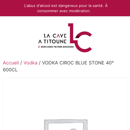
L'abus d'alcool est dangereux pour la santé. À
consommer avec modération.
Accueil
/
Vodka
/ VODKA CIROC BLUE STONE 40°
600CL