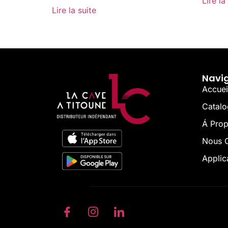
Lire la
Lire la suite
Navi
Accuei
Catal
Á Pro
Nous C
Applic