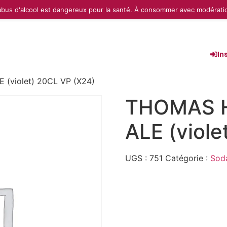
abus d'alcool est dangereux pour la santé. À consommer avec modérati
In
(violet) 20CL VP (X24)
THOMAS 
ALE (viole
UGS :
751
Catégorie :
Sod