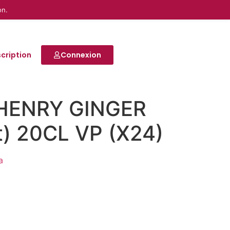
on.
scription
Connexion
HENRY GINGER
t) 20CL VP (X24)
a