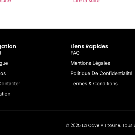
 suite
Lire la suite
gation
Liens Rapides
l
FAQ
ogue
Mentions Légales
pos
Politique De Confidentialité
ontacter
Termes & Conditions
ation
2025 La Cave A Titoune. Tous d
©