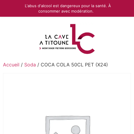
L'abus d'alcool est dangereux pour la santé. À
consommer avec modération.
Accueil
/
Soda
/ COCA COLA 50CL PET (X24)