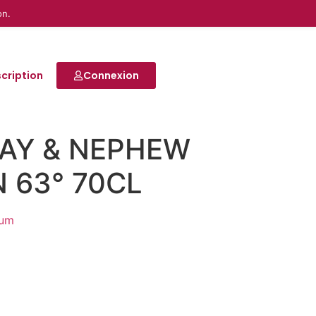
on.
scription
Connexion
AY & NEPHEW
 63° 70CL
um