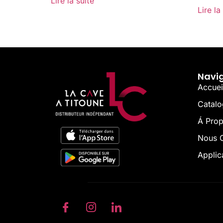
Lire la suite
Lire la
Navi
Accuei
Catal
Á Pro
Nous C
Applic