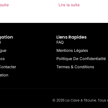
 suite
Lire la suite
gation
Liens Rapides
l
FAQ
ogue
Mentions Légales
pos
Politique De Confidentialité
ontacter
Termes & Conditions
ation
2025 La Cave A Titoune. Tous d
©