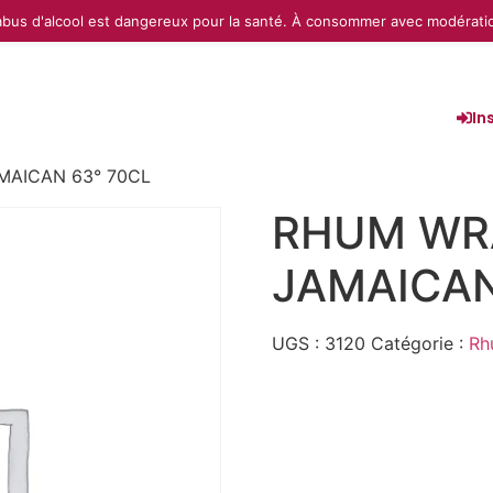
abus d'alcool est dangereux pour la santé. À consommer avec modérati
In
MAICAN 63° 70CL
RHUM WR
JAMAICAN
UGS :
3120
Catégorie :
Rh