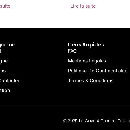
 suite
Lire la suite
gation
Liens Rapides
l
FAQ
ogue
Mentions Légales
pos
Politique De Confidentialité
ontacter
Termes & Conditions
ation
2025 La Cave A Titoune. Tous d
©