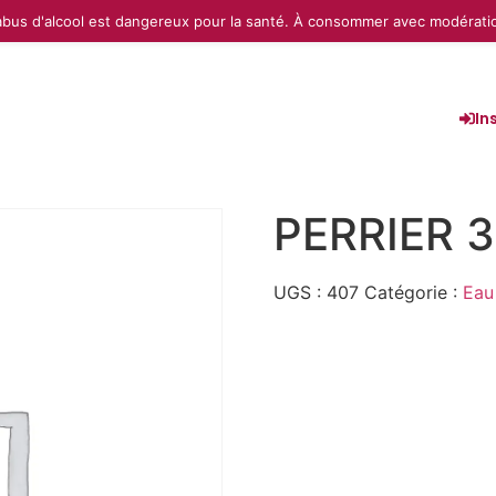
abus d'alcool est dangereux pour la santé. À consommer avec modérati
In
PERRIER 3
UGS :
407
Catégorie :
Eau