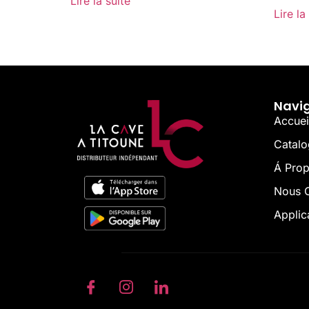
Lire la suite
Lire la
Navi
Accuei
Catal
Á Pro
Nous C
Applic