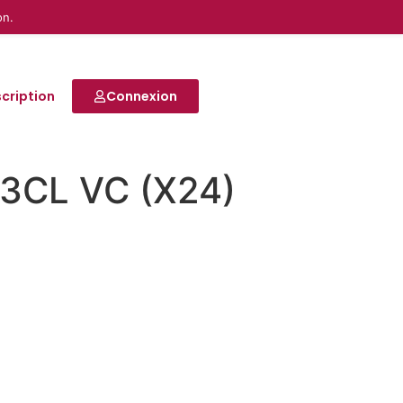
on.
scription
Connexion
3CL VC (X24)