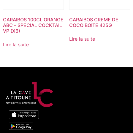
CARAIBOS 100CL ORANGE
CARAIBOS CREME DE
ABC – SPECIAL COCKTAIL
COCO BOITE 425G
VP (X6)
Lire la suite
Lire la suite