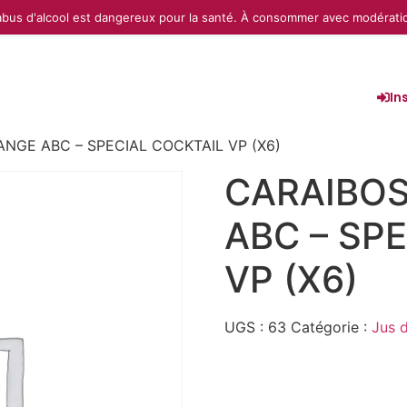
abus d'alcool est dangereux pour la santé. À consommer avec modérati
In
ANGE ABC – SPECIAL COCKTAIL VP (X6)
CARAIBOS
ABC – SP
VP (X6)
UGS :
63
Catégorie :
Jus d