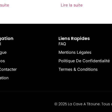
 suite
Lire la suite
gation
Liens Rapides
l
FAQ
ogue
Mentions Légales
pos
Politique De Confidentialité
ontacter
Termes & Conditions
ation
2025 La Cave A Titoune. Tous d
©