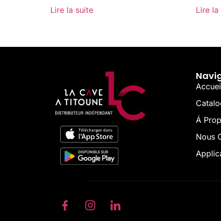
Lire la suite
Lire la
Navi
Accuei
Catal
Á Pro
Nous C
Applic