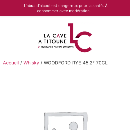
L'abus d'alcool est dangereux pour la santé. À
consommer avec modération.
Accueil
/
Whisky
/ WOODFORD RYE 45.2° 70CL