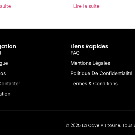
 suite
Lire la suite
gation
Liens Rapides
l
FAQ
ogue
Mentions Légales
pos
Politique De Confidentialité
ontacter
Termes & Conditions
ation
2025 La Cave A Titoune. Tous d
©