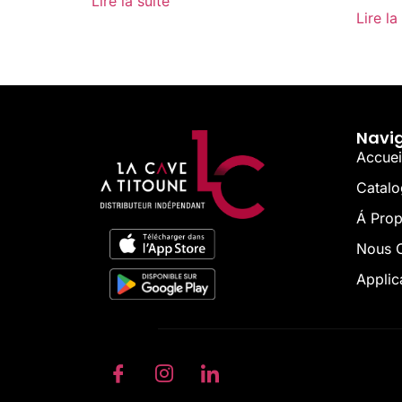
Lire la suite
Lire la
Navi
Accuei
Catal
Á Pro
Nous C
Applic