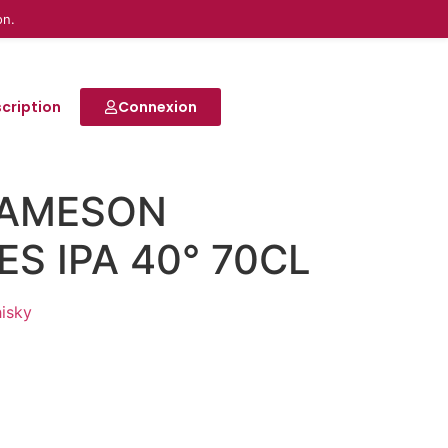
on.
scription
Connexion
JAMESON
S IPA 40° 70CL
isky