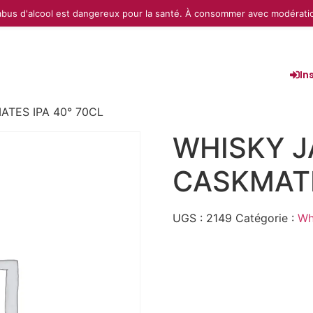
abus d'alcool est dangereux pour la santé. À consommer avec modérati
In
TES IPA 40° 70CL
WHISKY 
CASKMATE
UGS :
2149
Catégorie :
Wh