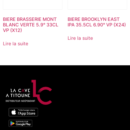
BIERE BRASSERIE MONT
BIERE BROOKLYN EAST
BLANC VERTE 5.9° 33CL
IPA 35.5CL 6.90° VP (X24)
VP (X12)
Lire la suite
Lire la suite