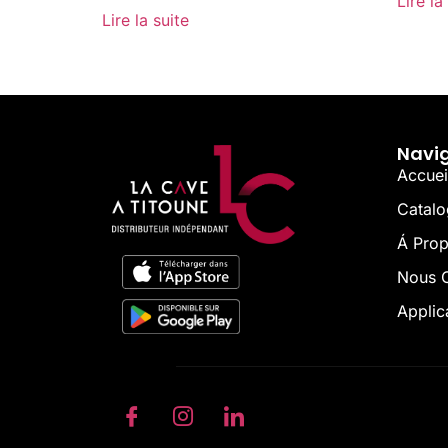
Lire la
Lire la suite
Navi
Accuei
Catal
Á Pro
Nous C
Applic