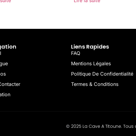
 suite
Lire la suite
gation
Liens Rapides
l
FAQ
ogue
Mentions Légales
pos
Politique De Confidentialité
ontacter
Termes & Conditions
ation
2025 La Cave A Titoune. Tous d
©