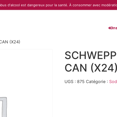
abus d'alcool est dangereux pour la santé. À consommer avec modérati
In
CAN (X24)
SCHWEPP
CAN (X24
UGS :
875
Catégorie :
Sod