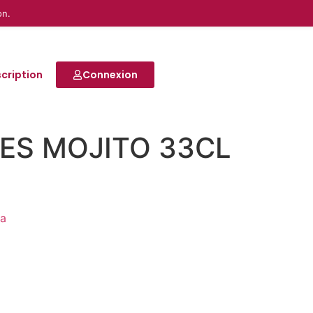
on.
scription
Connexion
ES MOJITO 33CL
)
a