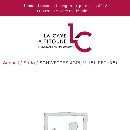
L'abus d'alcool est dangereux pour la santé. À
consommer avec modération.
Accueil
/
Soda
/ SCHWEPPES AGRUM 1.5L PET (X6)