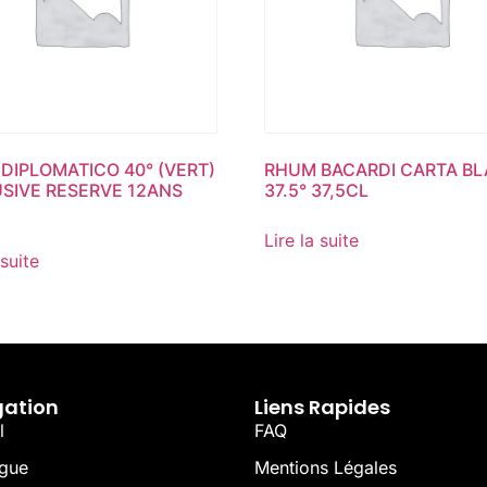
DIPLOMATICO 40° (VERT)
RHUM BACARDI CARTA B
SIVE RESERVE 12ANS
37.5° 37,5CL
Lire la suite
 suite
gation
Liens Rapides
l
FAQ
ogue
Mentions Légales