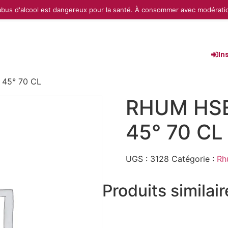
abus d'alcool est dangereux pour la santé. À consommer avec modérati
In
 45° 70 CL
RHUM HSE
45° 70 CL
UGS :
3128
Catégorie :
Rh
Produits similai