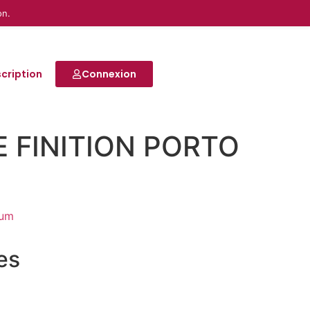
on.
scription
Connexion
 FINITION PORTO
um
res