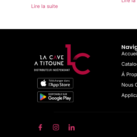
Lire la
Lire la suite
Navi
Accuei
Catal
Á Pro
Nous C
Applic