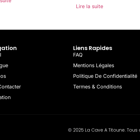
 suite
Lire la suite
gation
Liens Rapides
l
FAQ
ogue
Mentions Légales
pos
Politique De Confidentialité
ontacter
Termes & Conditions
ation
2025 La Cave A Titoune. Tous d
©