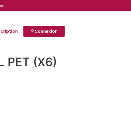
on.
scription
Connexion
L PET (X6)