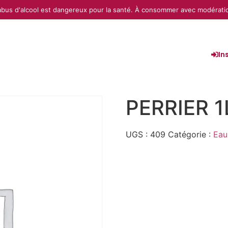
abus d'alcool est dangereux pour la santé. À consommer avec modérati
In
PERRIER 1
UGS :
409
Catégorie :
Eau