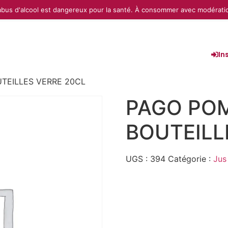
abus d'alcool est dangereux pour la santé. À consommer avec modérati
In
TEILLES VERRE 20CL
PAGO PO
BOUTEILL
UGS :
394
Catégorie :
Jus 