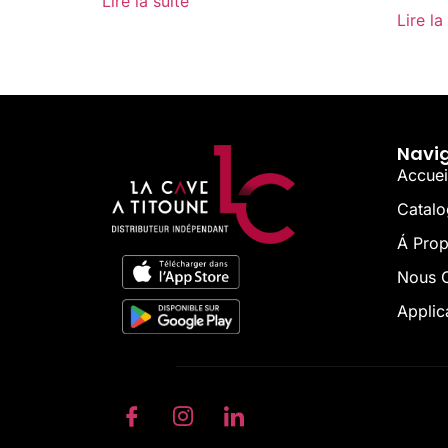
Lire la suite
Lire la
Navi
Accuei
Catal
Á Pro
Nous C
Applic