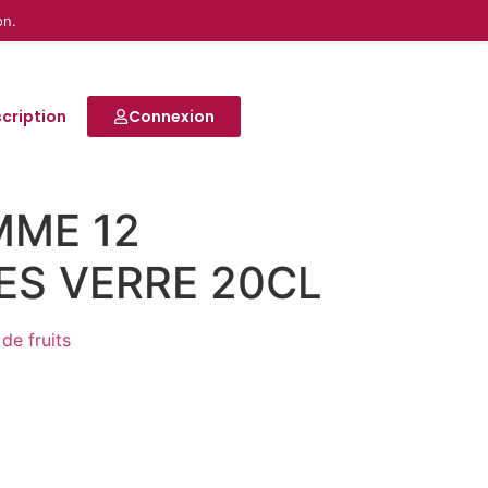
on.
scription
Connexion
MME 12
ES VERRE 20CL
de fruits