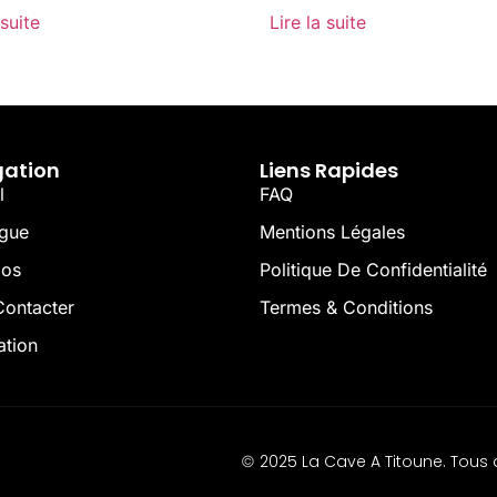
 suite
Lire la suite
gation
Liens Rapides
l
FAQ
ogue
Mentions Légales
pos
Politique De Confidentialité
ontacter
Termes & Conditions
ation
2025 La Cave A Titoune. Tous d
©