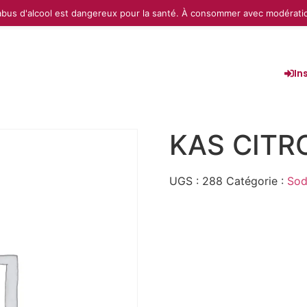
abus d'alcool est dangereux pour la santé. À consommer avec modérati
In
KAS CITRO
UGS :
288
Catégorie :
So