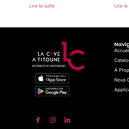
Lire la suite
Lire la
Navi
Accuei
Catal
Á Pro
Nous C
Applic