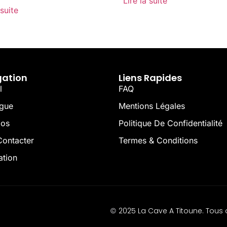
Lire la suite
 suite
gation
Liens Rapides
l
FAQ
ogue
Mentions Légales
pos
Politique De Confidentialité
ontacter
Termes & Conditions
ation
2025 La Cave A Titoune. Tous d
©