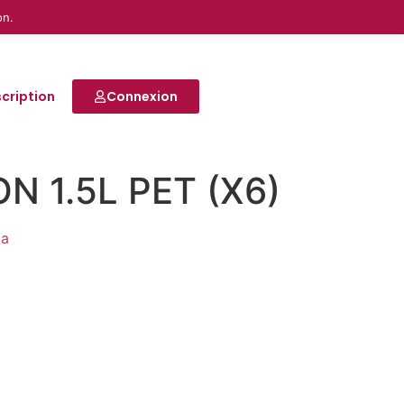
on.
scription
Connexion
N 1.5L PET (X6)
da