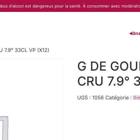
abus d'alcool est dangereux pour la santé. À consommer avec modérati
In
7.9° 33CL VP (X12)
G DE GO
CRU 7.9° 
UGS :
1056
Catégorie :
Bi