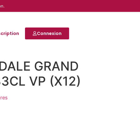
on.
scription
Connexion
UDALE GRAND
33CL VP (X12)
ères