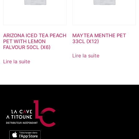
ARIZONA ICED TEA PEACH
MAYTEA MENTHE PET
PET WITH LEMON
33CL (X12)
FALVOUR 50CL (X6)
Lire la suite
Lire la suite