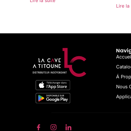
Lire la suite
Lire la
Navi
Accuei
Catal
Á Pro
Nous C
Applic