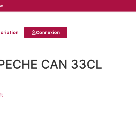
on.
scription
Connexion
PECHE CAN 33CL
ft