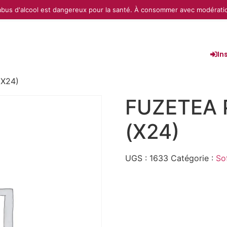
abus d'alcool est dangereux pour la santé. À consommer avec modérati
In
X24)
FUZETEA 
(X24)
UGS :
1633
Catégorie :
So