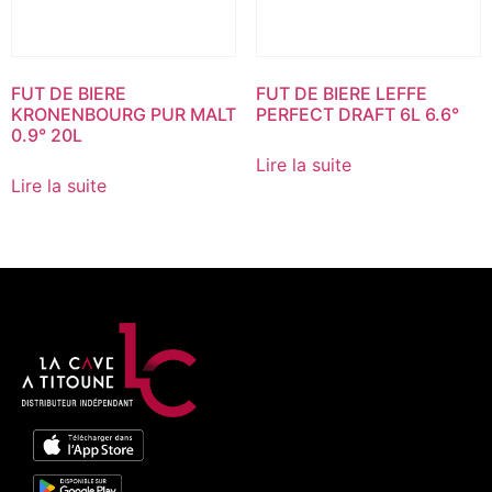
FUT DE BIERE
FUT DE BIERE LEFFE
KRONENBOURG PUR MALT
PERFECT DRAFT 6L 6.6°
0.9° 20L
Lire la suite
Lire la suite