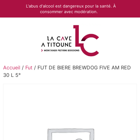
L'abus d'alcool est dangereux pour la santé. À
consommer avec modération.
Accueil
/
Fut
/ FUT DE BIERE BREWDOG FIVE AM RED
30 L 5°