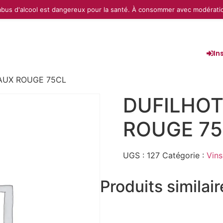
abus d'alcool est dangereux pour la santé. À consommer avec modérati
In
AUX ROUGE 75CL
DUFILHOT
ROUGE 7
UGS :
127
Catégorie :
Vins
Produits similai