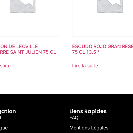
LON DE LEOVILLE
ESCUDO ROJO GRAN RES
RRE SAINT JULIEN 75 CL
75 CL 13.5 °
 suite
Lire la suite
gation
Liens Rapides
l
FAQ
ogue
Mentions Légales