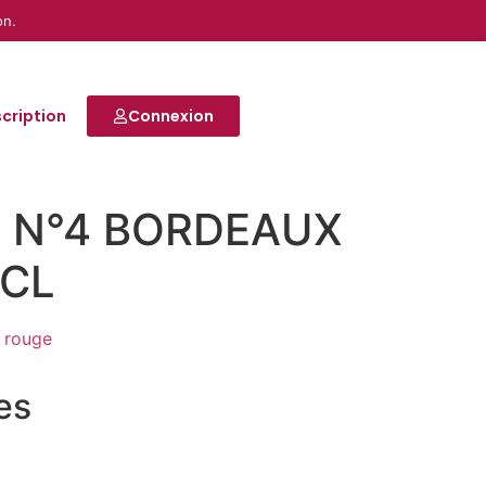
on.
scription
Connexion
 N°4 BORDEAUX
5CL
 rouge
res