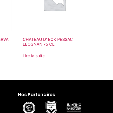
ERVA
CHATEAU D’ ECK PESSAC
LEOGNAN 75 CL
Lire la suite
Nos Partenaires