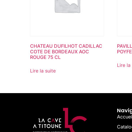
CHATEAU DUFILHOT CADILLAC
PAVIL
COTE DE BORDEAUX AOC
POYFE
ROUGE 75 CL
Lire la
Lire la suite
Navi
Accuei
Catal