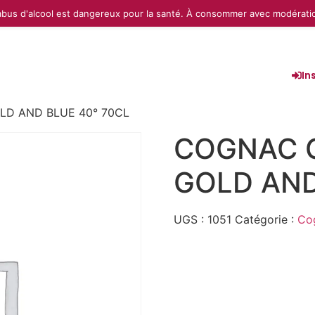
abus d'alcool est dangereux pour la santé. À consommer avec modérati
In
LD AND BLUE 40° 70CL
COGNAC 
GOLD AND
UGS :
1051
Catégorie :
Co