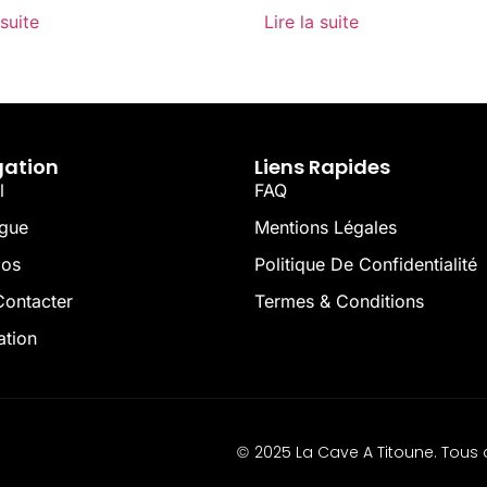
 suite
Lire la suite
gation
Liens Rapides
l
FAQ
ogue
Mentions Légales
pos
Politique De Confidentialité
ontacter
Termes & Conditions
ation
2025 La Cave A Titoune. Tous d
©