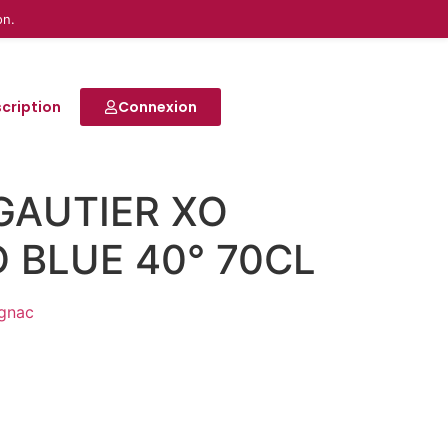
on.
scription
Connexion
GAUTIER XO
 BLUE 40° 70CL
gnac