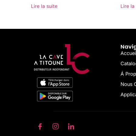
Lire la suite
Lire la
Navi
Accuei
Catal
Á Pro
Nous C
Applic