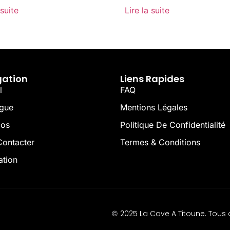
 suite
Lire la suite
gation
Liens Rapides
l
FAQ
ogue
Mentions Légales
pos
Politique De Confidentialité
ontacter
Termes & Conditions
ation
2025 La Cave A Titoune. Tous d
©