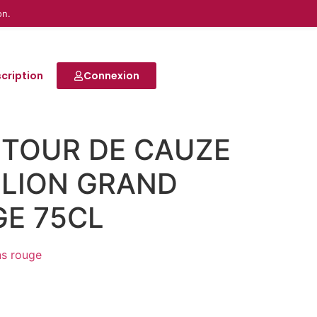
on.
scription
Connexion
TOUR DE CAUZE
ILION GRAND
E 75CL
ns rouge