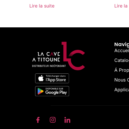
Lire la suite
Lire la
Navi
Accuei
Catal
Á Pro
Nous C
Applic