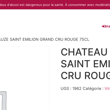
abus d'alcool est dangereux pour la santé. À consommer avec modérati
In
UZE SAINT EMILION GRAND CRU ROUGE 75CL
CHATEAU 
SAINT EM
CRU ROUG
UGS :
1962
Catégorie :
Vi