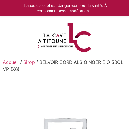
L'abus d'alcool est dangereux pour la santé. À
consommer avec modération.
Accueil
/
Sirop
/ BELVOIR CORDIALS GINGER BIO 50CL
VP (X6)