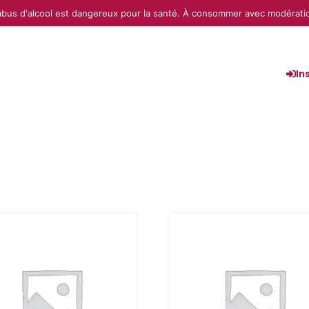
abus d'alcool est dangereux pour la santé. À consommer avec modérati
In