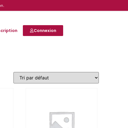
on.
scription
Connexion