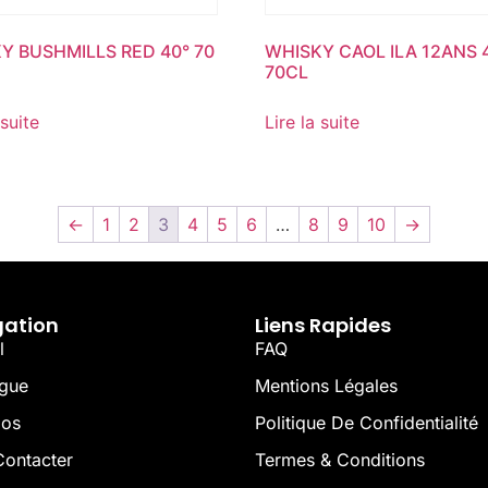
Y BUSHMILLS RED 40° 70
WHISKY CAOL ILA 12ANS 
70CL
 suite
Lire la suite
←
1
2
3
4
5
6
…
8
9
10
→
gation
Liens Rapides
l
FAQ
ogue
Mentions Légales
pos
Politique De Confidentialité
ontacter
Termes & Conditions