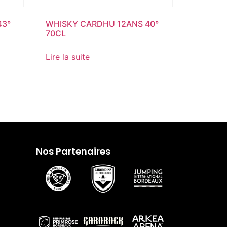
43°
WHISKY CARDHU 12ANS 40°
70CL
Lire la suite
Nos Partenaires