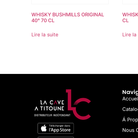
WHISKY BUSHMILLS ORIGINAL
WHISK
40° 70 CL
CL
Lire la suite
Lire la
Navi
Accuei
Catal
Á Pro
Nous C