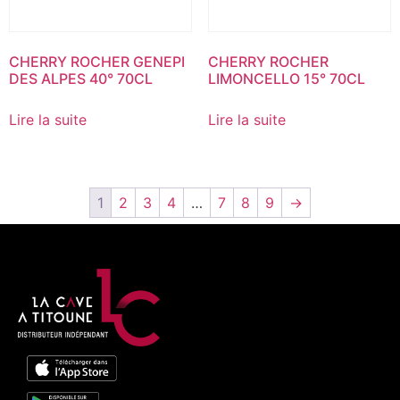
CHERRY ROCHER GENEPI
CHERRY ROCHER
DES ALPES 40° 70CL
LIMONCELLO 15° 70CL
Lire la suite
Lire la suite
1
2
3
4
…
7
8
9
→